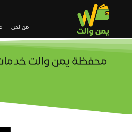
Ski
t
conten
من نحن
ع
محفظة يمن والت خدمات 