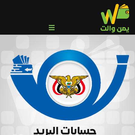
Ski
t
conten
Toggle
Navigation
من نحن
عميل
وكيل/تاجر
المركز الإعلامي
التحويلات الجماعية
تواصل معنا
حسابات البريد