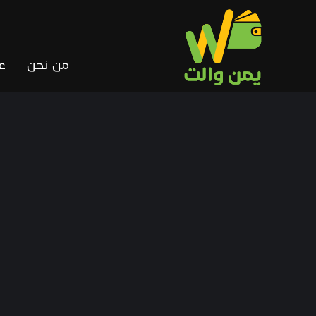
Ski
t
conten
من نحن
ع