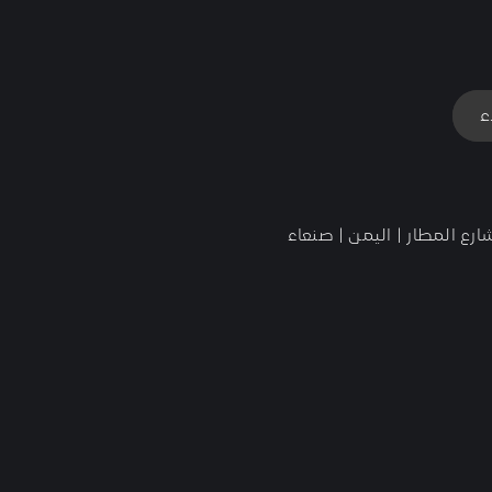
ء
رع المطار | اليمن | صنعاء