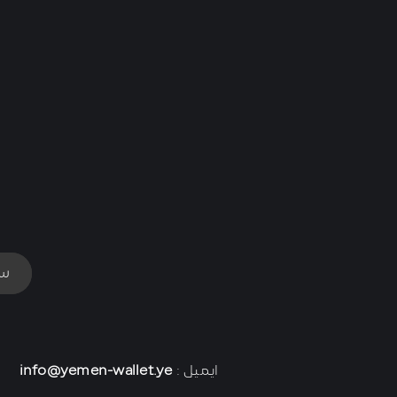
سي
ايميل :
info@yemen-wallet.ye