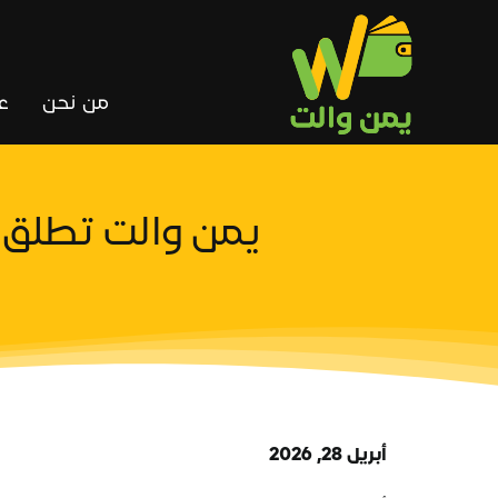
Ski
t
conten
من نحن
ع
يمن والت تطلق حم
أبريل 28, 2026