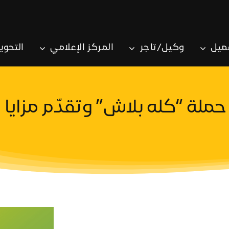
ميل
وكيل/تاجر
المركز الإعلامي
التحوي
لة “كله بلاش” وتقدّم مزايا م