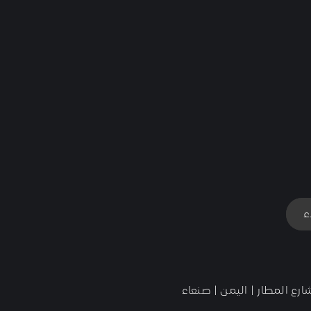
ء
رع المطار | اليمن | صنعاء