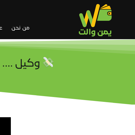
Ski
t
conten
من نحن
ع
وكيل …. ن