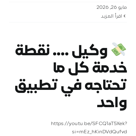
مايو 26, 2026
‫اقرأ المزيد
وكيل …. نقطة
خدمة كل ما
تحتاجه في تطبيق
واحد
https://youtu.be/SFCQ1aT5Xek?
si=mEz_hKinDVdQufvd