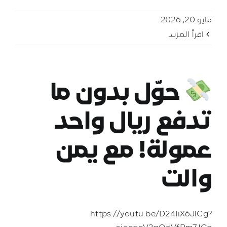
مايو 20, 2026
‫اقرأ المزيد
حوّل بدون ما
تدفع ريال واحد
عمولة! مع يمن
والت
https://youtu.be/D24IiX6JlCg?