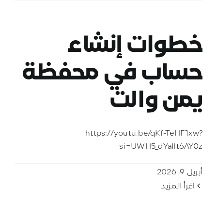
خطوات إنشاء
حساب في محفظة
يمن والت
https://youtu.be/qKf-TeHF1xw?
si=UWH5_dYaIlt6AY0z
أبريل 9, 2026
‫اقرأ المزيد