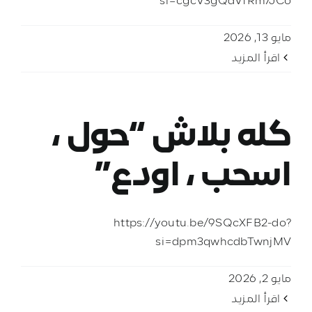
si=cgcV3gQdVfRm7JCo
مايو 13, 2026
‫اقرأ المزيد
كله بلاش “حول ،
اسحب ، اودع”
https://youtu.be/9SQcXFB2-do?
si=dpm3qwhcdbTwnjMV
مايو 2, 2026
‫اقرأ المزيد