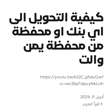
كيفية التحويل الى
اي بنك او محفظة
من محفظة يمن
والت
https://youtu.be/432C_g5duQw?
si=wv35p7i3puyNkLUh
أبريل 9, 2026
‫اقرأ المزيد