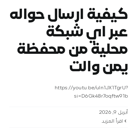
كيفية ارسال حواله
عبر اي شبكة
محلية من محفظة
يمن والت
https://youtu.be/uln1JX1TgrU?
si=D6Gk48r7oqftw91b
أبريل 9, 2026
‫اقرأ المزيد