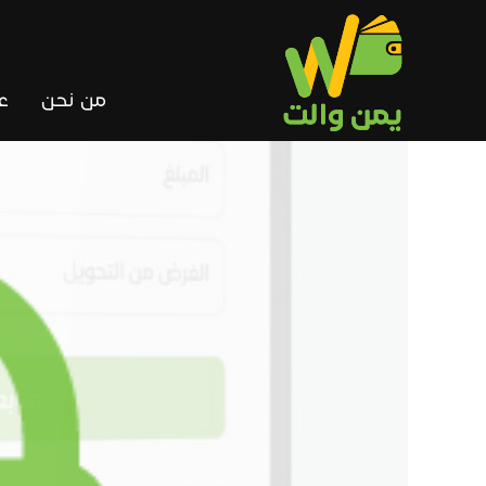
Ski
t
conten
من نحن
ع