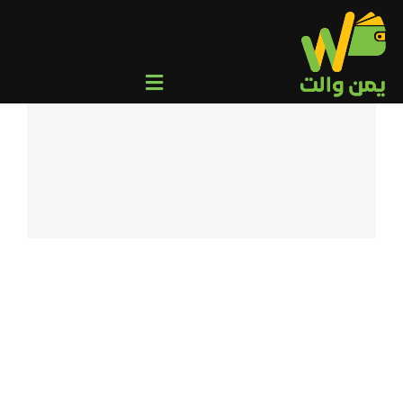
Ski
t
conten
Toggle
Navigation
من نحن
عميل
وكيل/تاجر
المركز الإعلامي
التحويلات الجماعية
تواصل معنا